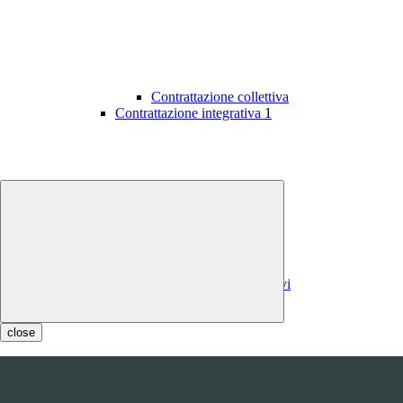
Contrattazione collettiva
Contrattazione integrativa
1
Contratti integrativi
Costi contratti integrativi
OIV
1
close