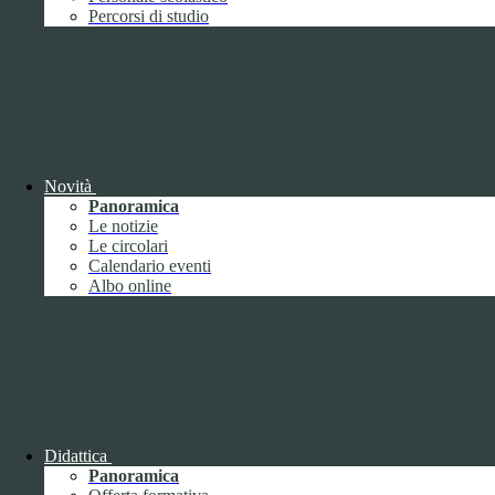
Performance
1
Percorsi di studio
Novità
Sistema di misurazione e valutazione della
Panoramica
performance
Le notizie
Le circolari
Calendario eventi
Albo online
Sistema di misurazione e valutazione della
performance
Piano della Performance
Didattica
Panoramica