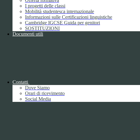
Offerta formativa
I progetti delle classi
Mobilità studentesca internazionale
Informazioni sulle Certificazioni linguistiche
Cambridge IGCSE Guida per genitori
SOSTITUZIONI
Documenti utili
Piano della Performance/Piano esecutivo
di gestione
Relazione sulla Performance
Contatti
Dove Siamo
Orari di ricevimento
Social Media
Relazione sulla Performance
Ammontare complessivo dei premi
1