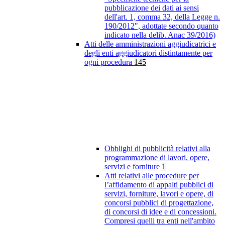
pubblicazione dei dati ai sensi
dell'art. 1, comma 32, della Legge n.
190/2012", adottate secondo quanto
indicato nella delib. Anac 39/2016)
Atti delle amministrazioni aggiudicatrici e
degli enti aggiudicatori distintamente per
ogni procedura
145
Obblighi di pubblicità relativi alla
programmazione di lavori, opere,
servizi e forniture
1
Atti relativi alle procedure per
l’affidamento di appalti pubblici di
servizi, forniture, lavori e opere, di
concorsi pubblici di progettazione,
di concorsi di idee e di concessioni.
Compresi quelli tra enti nell'ambito