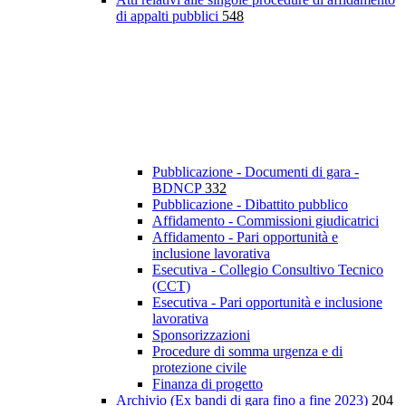
di appalti pubblici
548
Pubblicazione - Documenti di gara -
BDNCP
332
Pubblicazione - Dibattito pubblico
Affidamento - Commissioni giudicatrici
Affidamento - Pari opportunità e
inclusione lavorativa
Esecutiva - Collegio Consultivo Tecnico
(CCT)
Esecutiva - Pari opportunità e inclusione
lavorativa
Sponsorizzazioni
Procedure di somma urgenza e di
protezione civile
Finanza di progetto
Archivio (Ex bandi di gara fino a fine 2023)
204