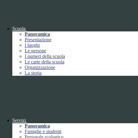
OIV (da pubblicare in tabelle)
Bandi di concorso
Scuola
Panoramica
Presentazione
I luoghi
Le persone
I numeri della scuola
Le carte della scuola
Organizzazione
La storia
Bandi di concorso
Servizi
Panoramica
Bandi di concorso (da pubblicare in
Famiglie e studenti
tabelle)
Personale scolastico