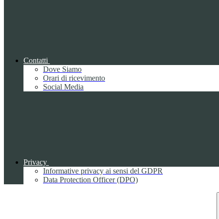
Contatti
Dove Siamo
Orari di ricevimento
Social Media
Privacy
Informative privacy ai sensi del GDPR
Data Protection Officer (DPO)