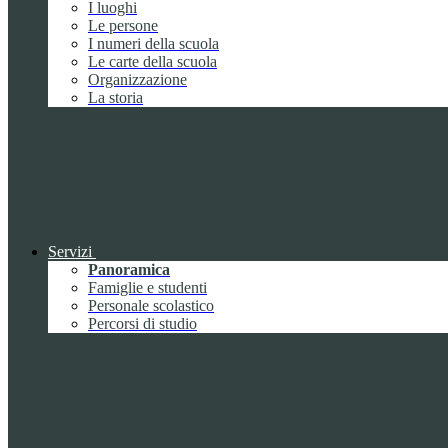
I luoghi
Le persone
I numeri della scuola
Le carte della scuola
Organizzazione
La storia
Servizi
Panoramica
Famiglie e studenti
Personale scolastico
Percorsi di studio