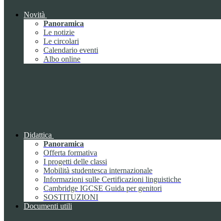
Novità
Panoramica
Le notizie
Le circolari
Calendario eventi
Albo online
Didattica
Panoramica
Offerta formativa
I progetti delle classi
Mobilità studentesca internazionale
Informazioni sulle Certificazioni linguistiche
Cambridge IGCSE Guida per genitori
SOSTITUZIONI
Documenti utili