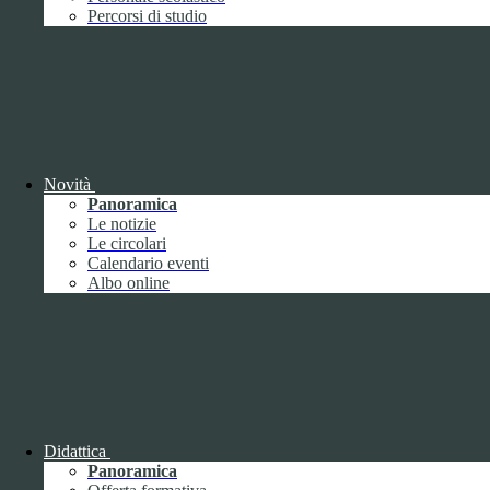
Performance
1
Percorsi di studio
Novità
Sistema di misurazione e valutazione della
Panoramica
performance
Le notizie
Le circolari
Calendario eventi
Albo online
Sistema di misurazione e valutazione della
performance
Piano della Performance
Didattica
Panoramica