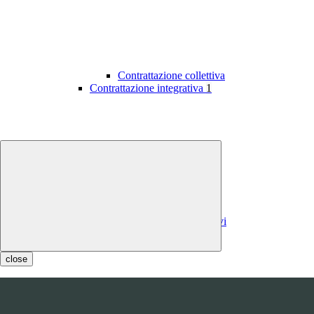
Contrattazione collettiva
Contrattazione integrativa
1
Contratti integrativi
Costi contratti integrativi
OIV
1
close