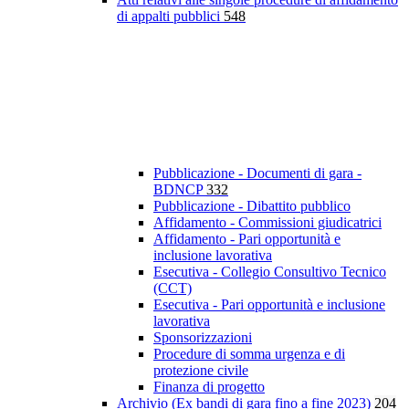
di appalti pubblici
548
Pubblicazione - Documenti di gara -
BDNCP
332
Pubblicazione - Dibattito pubblico
Affidamento - Commissioni giudicatrici
Affidamento - Pari opportunità e
inclusione lavorativa
Esecutiva - Collegio Consultivo Tecnico
(CCT)
Esecutiva - Pari opportunità e inclusione
lavorativa
Sponsorizzazioni
Procedure di somma urgenza e di
protezione civile
Finanza di progetto
Archivio (Ex bandi di gara fino a fine 2023)
204