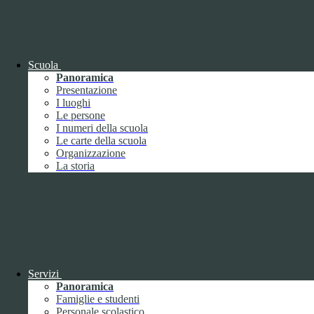
OIV (da pubblicare in tabelle)
Bandi di concorso
Scuola
Panoramica
Presentazione
I luoghi
Le persone
I numeri della scuola
Le carte della scuola
Organizzazione
La storia
Bandi di concorso
Servizi
Panoramica
Bandi di concorso (da pubblicare in
Famiglie e studenti
tabelle)
Personale scolastico