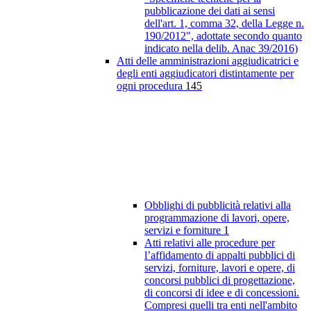
pubblicazione dei dati ai sensi
dell'art. 1, comma 32, della Legge n.
190/2012", adottate secondo quanto
indicato nella delib. Anac 39/2016)
Atti delle amministrazioni aggiudicatrici e
degli enti aggiudicatori distintamente per
ogni procedura
145
Obblighi di pubblicità relativi alla
programmazione di lavori, opere,
servizi e forniture
1
Atti relativi alle procedure per
l’affidamento di appalti pubblici di
servizi, forniture, lavori e opere, di
concorsi pubblici di progettazione,
di concorsi di idee e di concessioni.
Compresi quelli tra enti nell'ambito