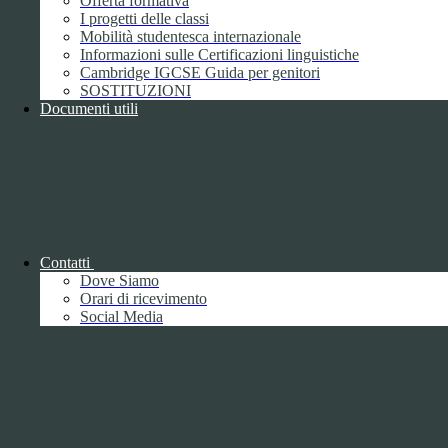
Offerta formativa
I progetti delle classi
Mobilità studentesca internazionale
Informazioni sulle Certificazioni linguistiche
Cambridge IGCSE Guida per genitori
SOSTITUZIONI
Documenti utili
Piano della Performance/Piano esecutivo
di gestione
Relazione sulla Performance
Contatti
Dove Siamo
Orari di ricevimento
Social Media
Relazione sulla Performance
Ammontare complessivo dei premi
1