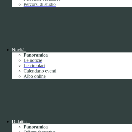
Performance
1
Percorsi di studio
Novità
Sistema di misurazione e valutazione della
Panoramica
performance
Le notizie
Le circolari
Calendario eventi
Albo online
Sistema di misurazione e valutazione della
performance
Piano della Performance
Didattica
Panoramica