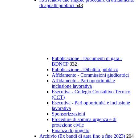
di appalti pubblici
548
Pubblicazione - Documenti di gara -
BDNCP
332
Pubblicazione - Dibattito pubblico
Affidamento - Commissioni giudicatrici
Affidamento - Pari opportunità e
inclusione lavorativa
Esecutiva - Collegio Consultivo Tecnico
(CCT)
Esecutiva - Pari opportunità e inclusione
lavorativa
Sponsorizzazioni
Procedure di somma urgenza e di
protezione civile
Finanza di progetto
Archivio (Ex bandi di gara fino a fine 2023)
204