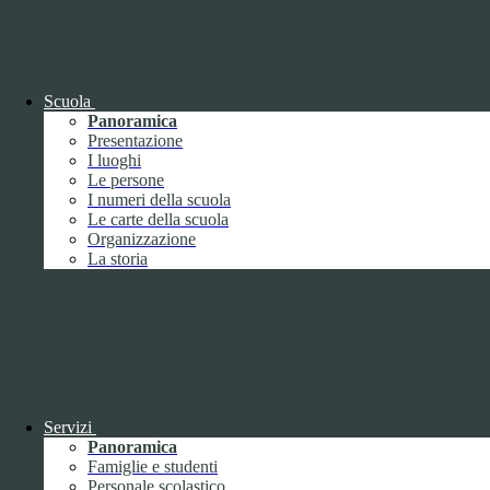
OIV (da pubblicare in tabelle)
Bandi di concorso
Scuola
Panoramica
Presentazione
I luoghi
Le persone
I numeri della scuola
Le carte della scuola
Organizzazione
La storia
Bandi di concorso
Servizi
Panoramica
Bandi di concorso (da pubblicare in
Famiglie e studenti
tabelle)
Personale scolastico