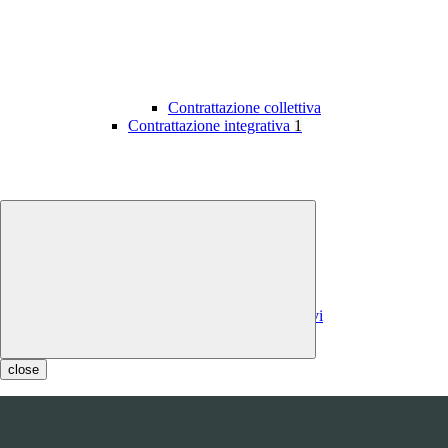
Contrattazione collettiva
Contrattazione integrativa
1
Contratti integrativi
Costi contratti integrativi
OIV
1
close