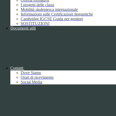
Offerta formativa
I progetti delle classi
Mobilità studentesca internazionale
Informazioni sulle Certificazioni linguistiche
Cambridge IGCSE Guida per genitori
SOSTITUZIONI
Documenti utili
Piano della Performance/Piano esecutivo
di gestione
Relazione sulla Performance
Contatti
Dove Siamo
Orari di ricevimento
Social Media
Relazione sulla Performance
Ammontare complessivo dei premi
1