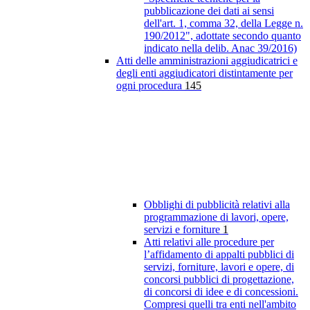
pubblicazione dei dati ai sensi
dell'art. 1, comma 32, della Legge n.
190/2012", adottate secondo quanto
indicato nella delib. Anac 39/2016)
Atti delle amministrazioni aggiudicatrici e
degli enti aggiudicatori distintamente per
ogni procedura
145
Obblighi di pubblicità relativi alla
programmazione di lavori, opere,
servizi e forniture
1
Atti relativi alle procedure per
l’affidamento di appalti pubblici di
servizi, forniture, lavori e opere, di
concorsi pubblici di progettazione,
di concorsi di idee e di concessioni.
Compresi quelli tra enti nell'ambito