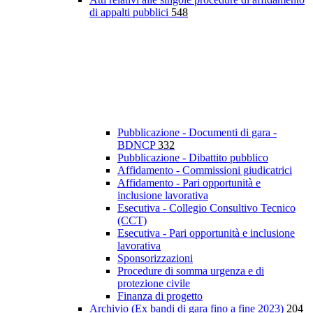
di appalti pubblici
548
Pubblicazione - Documenti di gara -
BDNCP
332
Pubblicazione - Dibattito pubblico
Affidamento - Commissioni giudicatrici
Affidamento - Pari opportunità e
inclusione lavorativa
Esecutiva - Collegio Consultivo Tecnico
(CCT)
Esecutiva - Pari opportunità e inclusione
lavorativa
Sponsorizzazioni
Procedure di somma urgenza e di
protezione civile
Finanza di progetto
Archivio (Ex bandi di gara fino a fine 2023)
204