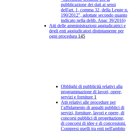
pubblicazione dei dati ai sensi
dell'art. 1, comma 32, della Legge n.
190/2012", adottate secondo quanto
indicato nella delib. Anac 39/2016)
Atti delle amministrazioni aggiudicatrici e
degli enti aggiudicatori distintamente per
ogni procedura
145
Obblighi di pubblicità relativi alla
programmazione di lavori, opere,
servizi e forniture
1
Atti relativi alle procedure per
l’affidamento di appalti pubblici di
servizi, forniture, lavori e opere, di
concorsi pubblici di progettazione,
di concorsi di idee e di concessioni.
Compresi quelli tra enti nell'ambito