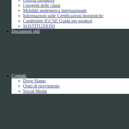
Offerta formativa
I progetti delle classi
Mobilità studentesca internazionale
Informazioni sulle Certificazioni linguistiche
Cambridge IGCSE Guida per genitori
SOSTITUZIONI
Documenti utili
Piano della Performance/Piano esecutivo
di gestione
Relazione sulla Performance
Contatti
Dove Siamo
Orari di ricevimento
Social Media
Relazione sulla Performance
Ammontare complessivo dei premi
1