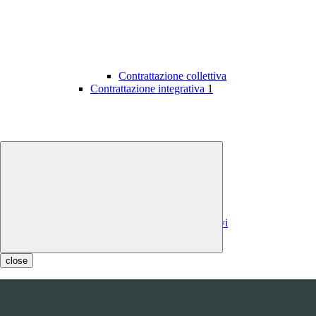
Contrattazione collettiva
Contrattazione integrativa
1
Contratti integrativi
Costi contratti integrativi
OIV
1
close