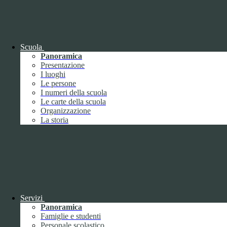
OIV (da pubblicare in tabelle)
Bandi di concorso
Scuola
Panoramica
Presentazione
I luoghi
Le persone
I numeri della scuola
Le carte della scuola
Organizzazione
La storia
Bandi di concorso
Servizi
Panoramica
Bandi di concorso (da pubblicare in
Famiglie e studenti
tabelle)
Personale scolastico