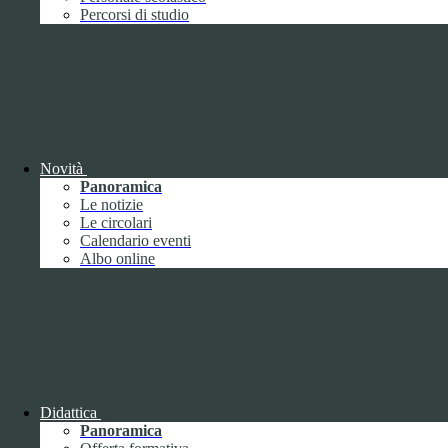
Performance
1
Percorsi di studio
Novità
Sistema di misurazione e valutazione della
Panoramica
performance
Le notizie
Le circolari
Calendario eventi
Albo online
Sistema di misurazione e valutazione della
performance
Piano della Performance
Didattica
Panoramica