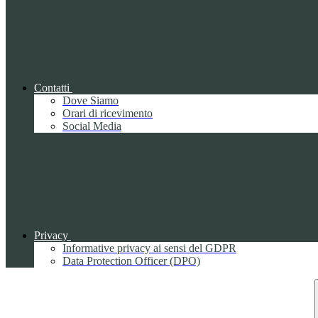
Contatti
Dove Siamo
Orari di ricevimento
Social Media
Privacy
Informative privacy ai sensi del GDPR
Data Protection Officer (DPO)