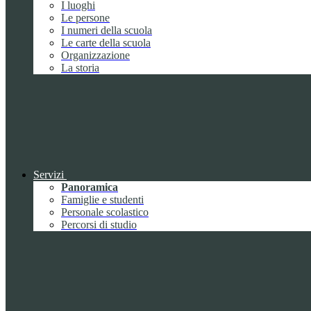
I luoghi
Le persone
I numeri della scuola
Le carte della scuola
Organizzazione
La storia
Servizi
Panoramica
Famiglie e studenti
Personale scolastico
Percorsi di studio