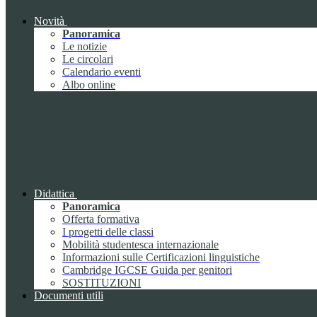
Novità
Panoramica
Le notizie
Le circolari
Calendario eventi
Albo online
Didattica
Panoramica
Offerta formativa
I progetti delle classi
Mobilità studentesca internazionale
Informazioni sulle Certificazioni linguistiche
Cambridge IGCSE Guida per genitori
SOSTITUZIONI
Documenti utili