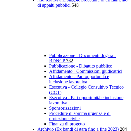
di appalti pubblici
548
Pubblicazione - Documenti di gara -
BDNCP
332
Pubblicazione - Dibattito pubblico
Affidamento - Commissioni giudicatrici
Affidamento - Pari opportunità e
inclusione lavorativa
Esecutiva - Collegio Consultivo Tecnico
(CCT)
Esecutiva - Pari opportunità e inclusione
lavorativa
Sponsorizzazioni
Procedure di somma urgenza e di
protezione civile
Finanza di progetto
Archivio (Ex bandi di gara fino a fine 2023)
204