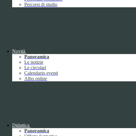
Performance
1
Percorsi di studio
Novità
Sistema di misurazione e valutazione della
Panoramica
performance
Le notizie
Le circolari
Calendario eventi
Albo online
Sistema di misurazione e valutazione della
performance
Piano della Performance
Didattica
Panoramica