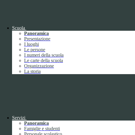
OIV (da pubblicare in tabelle)
Bandi di concorso
Scuola
Panoramica
Presentazione
I luoghi
Le persone
I numeri della scuola
Le carte della scuola
Organizzazione
La storia
Bandi di concorso
Servizi
Panoramica
Bandi di concorso (da pubblicare in
Famiglie e studenti
tabelle)
Personale scolastico