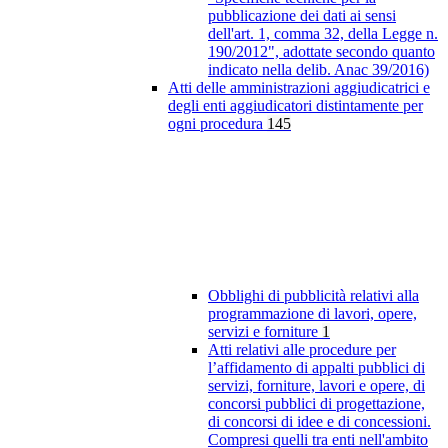
pubblicazione dei dati ai sensi
dell'art. 1, comma 32, della Legge n.
190/2012", adottate secondo quanto
indicato nella delib. Anac 39/2016)
Atti delle amministrazioni aggiudicatrici e
degli enti aggiudicatori distintamente per
ogni procedura
145
Obblighi di pubblicità relativi alla
programmazione di lavori, opere,
servizi e forniture
1
Atti relativi alle procedure per
l’affidamento di appalti pubblici di
servizi, forniture, lavori e opere, di
concorsi pubblici di progettazione,
di concorsi di idee e di concessioni.
Compresi quelli tra enti nell'ambito