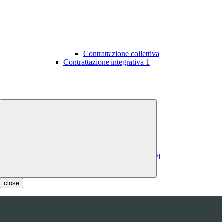
Contrattazione collettiva
Contrattazione integrativa
1
Contratti integrativi
Costi contratti integrativi
OIV
1
close