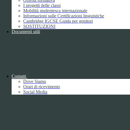
Offerta formativa
I progetti delle classi
Mobilità studentesca internazionale
Informazioni sulle Certificazioni linguistiche
Cambridge IGCSE Guida per genitori
SOSTITUZIONI
Documenti utili
Piano della Performance/Piano esecutivo
di gestione
Relazione sulla Performance
Contatti
Dove Siamo
Orari di ricevimento
Social Media
Relazione sulla Performance
Ammontare complessivo dei premi
1