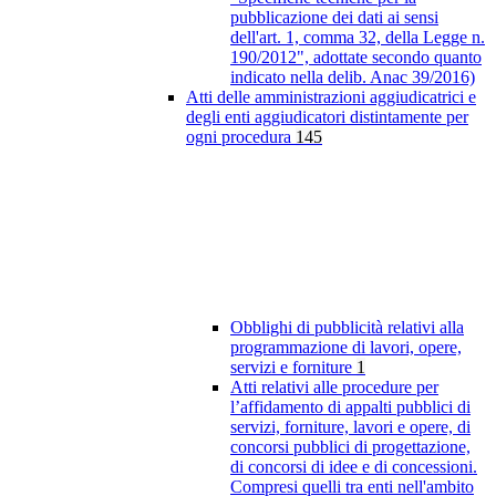
pubblicazione dei dati ai sensi
dell'art. 1, comma 32, della Legge n.
190/2012", adottate secondo quanto
indicato nella delib. Anac 39/2016)
Atti delle amministrazioni aggiudicatrici e
degli enti aggiudicatori distintamente per
ogni procedura
145
Obblighi di pubblicità relativi alla
programmazione di lavori, opere,
servizi e forniture
1
Atti relativi alle procedure per
l’affidamento di appalti pubblici di
servizi, forniture, lavori e opere, di
concorsi pubblici di progettazione,
di concorsi di idee e di concessioni.
Compresi quelli tra enti nell'ambito