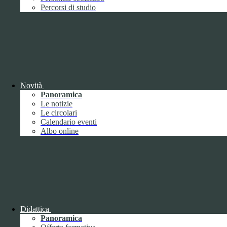
Performance
1
Percorsi di studio
Novità
Sistema di misurazione e valutazione della
Panoramica
performance
Le notizie
Le circolari
Calendario eventi
Albo online
Sistema di misurazione e valutazione della
performance
Piano della Performance
Didattica
Panoramica