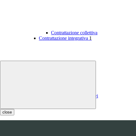
Contrattazione collettiva
Contrattazione integrativa
1
Contratti integrativi
Costi contratti integrativi
OIV
1
close