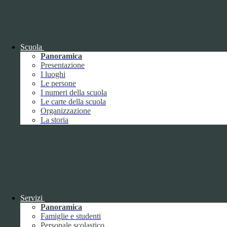
OIV (da pubblicare in tabelle)
Bandi di concorso
Scuola
Panoramica
Presentazione
I luoghi
Le persone
I numeri della scuola
Le carte della scuola
Organizzazione
La storia
Bandi di concorso
Servizi
Panoramica
Bandi di concorso (da pubblicare in
Famiglie e studenti
tabelle)
Personale scolastico