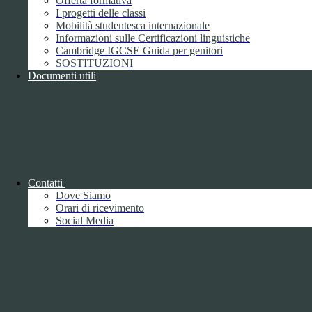
Offerta formativa
I progetti delle classi
Mobilità studentesca internazionale
Informazioni sulle Certificazioni linguistiche
Cambridge IGCSE Guida per genitori
SOSTITUZIONI
Documenti utili
Piano della Performance/Piano esecutivo
di gestione
Relazione sulla Performance
Contatti
Dove Siamo
Orari di ricevimento
Social Media
Relazione sulla Performance
Ammontare complessivo dei premi
1