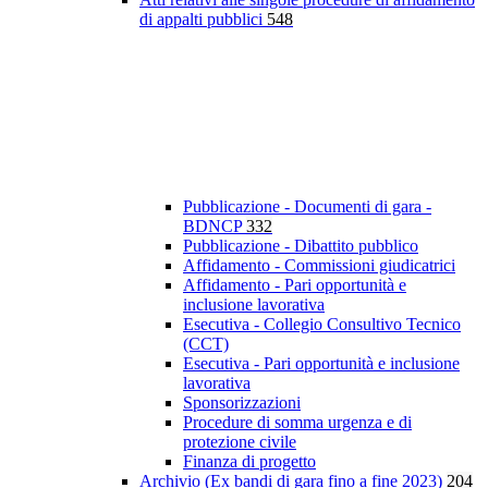
di appalti pubblici
548
Pubblicazione - Documenti di gara -
BDNCP
332
Pubblicazione - Dibattito pubblico
Affidamento - Commissioni giudicatrici
Affidamento - Pari opportunità e
inclusione lavorativa
Esecutiva - Collegio Consultivo Tecnico
(CCT)
Esecutiva - Pari opportunità e inclusione
lavorativa
Sponsorizzazioni
Procedure di somma urgenza e di
protezione civile
Finanza di progetto
Archivio (Ex bandi di gara fino a fine 2023)
204