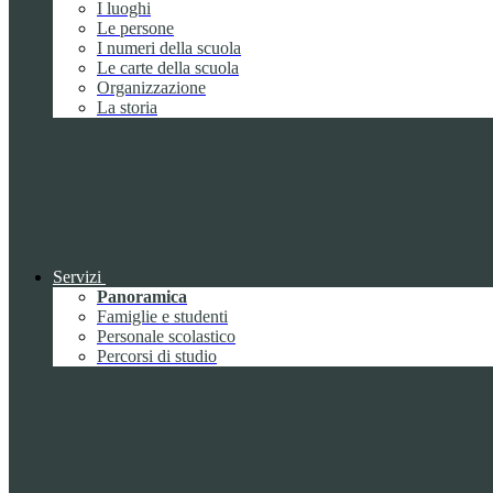
I luoghi
Le persone
I numeri della scuola
Le carte della scuola
Organizzazione
La storia
Servizi
Panoramica
Famiglie e studenti
Personale scolastico
Percorsi di studio