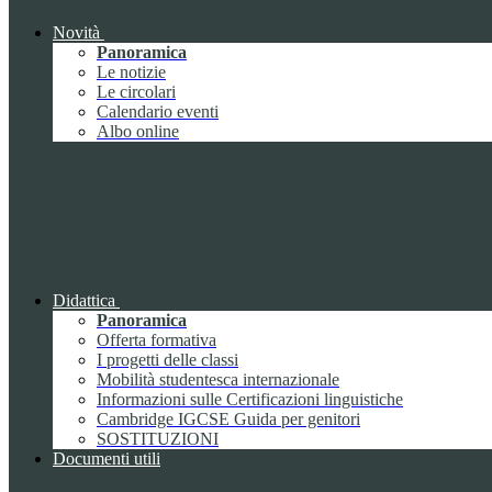
Novità
Panoramica
Le notizie
Le circolari
Calendario eventi
Albo online
Didattica
Panoramica
Offerta formativa
I progetti delle classi
Mobilità studentesca internazionale
Informazioni sulle Certificazioni linguistiche
Cambridge IGCSE Guida per genitori
SOSTITUZIONI
Documenti utili