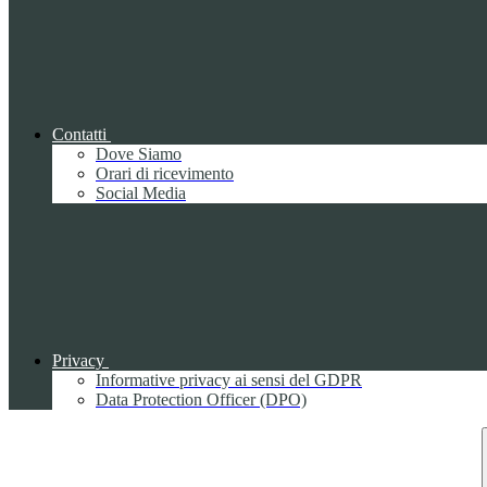
Contatti
Dove Siamo
Orari di ricevimento
Social Media
Privacy
Informative privacy ai sensi del GDPR
Data Protection Officer (DPO)