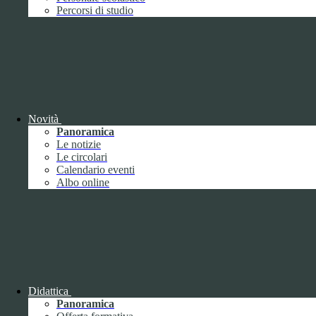
Performance
1
Percorsi di studio
Novità
Sistema di misurazione e valutazione della
Panoramica
performance
Le notizie
Le circolari
Calendario eventi
Albo online
Sistema di misurazione e valutazione della
performance
Piano della Performance
Didattica
Panoramica