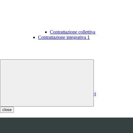
Contrattazione collettiva
Contrattazione integrativa
1
Contratti integrativi
Costi contratti integrativi
OIV
1
close