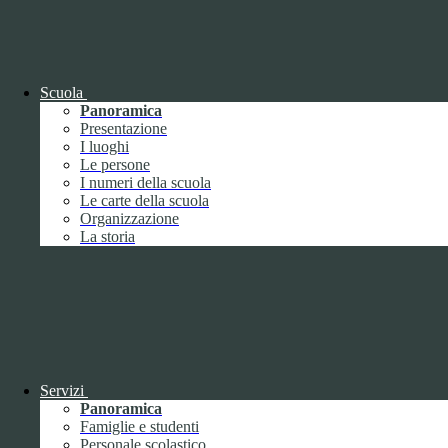
OIV (da pubblicare in tabelle)
Bandi di concorso
Scuola
Panoramica
Presentazione
I luoghi
Le persone
I numeri della scuola
Le carte della scuola
Organizzazione
La storia
Bandi di concorso
Servizi
Panoramica
Bandi di concorso (da pubblicare in
Famiglie e studenti
tabelle)
Personale scolastico