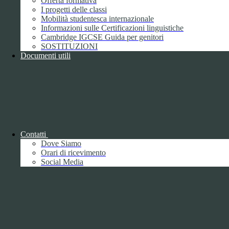
Offerta formativa
I progetti delle classi
Mobilità studentesca internazionale
Informazioni sulle Certificazioni linguistiche
Cambridge IGCSE Guida per genitori
SOSTITUZIONI
Documenti utili
Piano della Performance/Piano esecutivo
di gestione
Relazione sulla Performance
Contatti
Dove Siamo
Orari di ricevimento
Social Media
Relazione sulla Performance
Ammontare complessivo dei premi
1