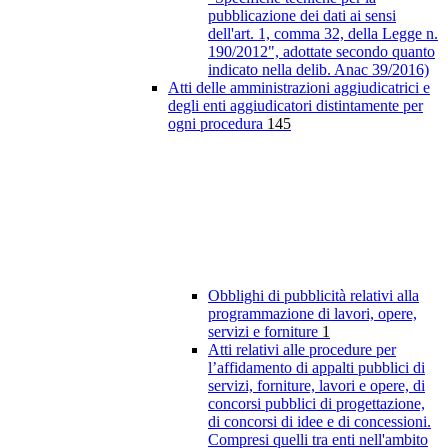
pubblicazione dei dati ai sensi
dell'art. 1, comma 32, della Legge n.
190/2012", adottate secondo quanto
indicato nella delib. Anac 39/2016)
Atti delle amministrazioni aggiudicatrici e
degli enti aggiudicatori distintamente per
ogni procedura
145
Obblighi di pubblicità relativi alla
programmazione di lavori, opere,
servizi e forniture
1
Atti relativi alle procedure per
l’affidamento di appalti pubblici di
servizi, forniture, lavori e opere, di
concorsi pubblici di progettazione,
di concorsi di idee e di concessioni.
Compresi quelli tra enti nell'ambito