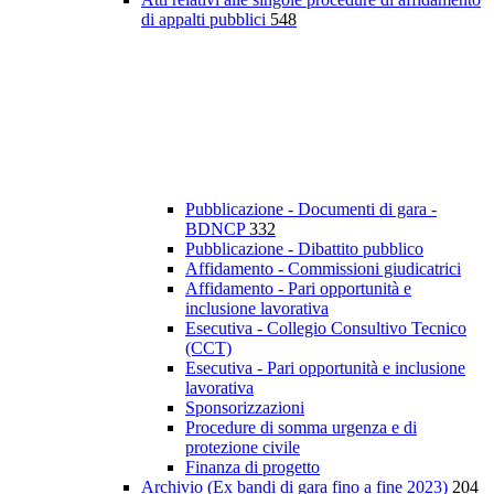
di appalti pubblici
548
Pubblicazione - Documenti di gara -
BDNCP
332
Pubblicazione - Dibattito pubblico
Affidamento - Commissioni giudicatrici
Affidamento - Pari opportunità e
inclusione lavorativa
Esecutiva - Collegio Consultivo Tecnico
(CCT)
Esecutiva - Pari opportunità e inclusione
lavorativa
Sponsorizzazioni
Procedure di somma urgenza e di
protezione civile
Finanza di progetto
Archivio (Ex bandi di gara fino a fine 2023)
204