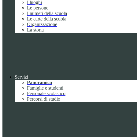
I luoghi
Le persone
I numeri della scuola
Le carte della scuola
Organizzazione
La storia
Servizi
Panoramica
Famiglie e studenti
Personale scolastico
Percorsi di studio