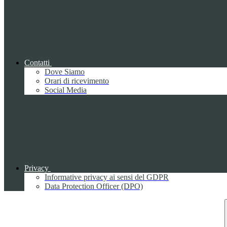
Contatti
Dove Siamo
Orari di ricevimento
Social Media
Privacy
Informative privacy ai sensi del GDPR
Data Protection Officer (DPO)