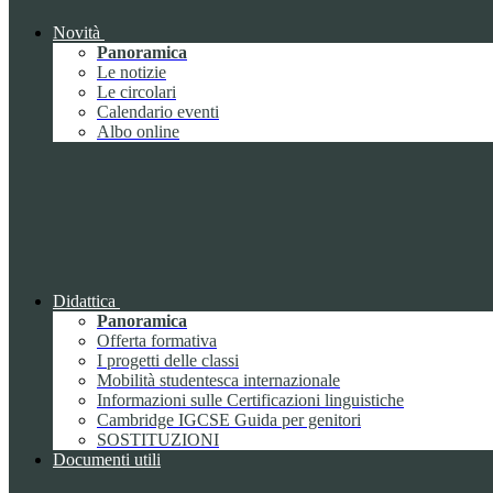
Novità
Panoramica
Le notizie
Le circolari
Calendario eventi
Albo online
Didattica
Panoramica
Offerta formativa
I progetti delle classi
Mobilità studentesca internazionale
Informazioni sulle Certificazioni linguistiche
Cambridge IGCSE Guida per genitori
SOSTITUZIONI
Documenti utili