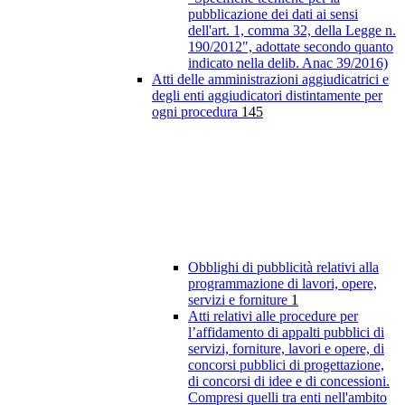
pubblicazione dei dati ai sensi
dell'art. 1, comma 32, della Legge n.
190/2012", adottate secondo quanto
indicato nella delib. Anac 39/2016)
Atti delle amministrazioni aggiudicatrici e
degli enti aggiudicatori distintamente per
ogni procedura
145
Obblighi di pubblicità relativi alla
programmazione di lavori, opere,
servizi e forniture
1
Atti relativi alle procedure per
l’affidamento di appalti pubblici di
servizi, forniture, lavori e opere, di
concorsi pubblici di progettazione,
di concorsi di idee e di concessioni.
Compresi quelli tra enti nell'ambito