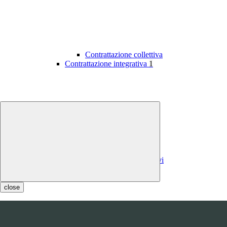
Contrattazione collettiva
Contrattazione integrativa
1
Contratti integrativi
Costi contratti integrativi
OIV
1
close