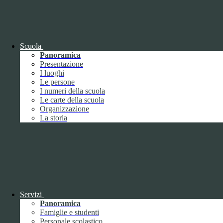
OIV (da pubblicare in tabelle)
Bandi di concorso
Scuola
Panoramica
Presentazione
I luoghi
Le persone
I numeri della scuola
Le carte della scuola
Organizzazione
La storia
Bandi di concorso
Servizi
Panoramica
Bandi di concorso (da pubblicare in
Famiglie e studenti
tabelle)
Personale scolastico