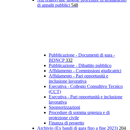
di appalti pubblici
548
Pubblicazione - Documenti di gara -
BDNCP
332
Pubblicazione - Dibattito pubblico
Affidamento - Commissioni giudicatrici
Affidamento - Pari opportunità e
inclusione lavorativa
Esecutiva - Collegio Consultivo Tecnico
(CCT)
Esecutiva - Pari opportunità e inclusione
lavorativa
Sponsorizzazioni
Procedure di somma urgenza e di
protezione civile
Finanza di progetto
Archivio (Ex bandi di gara fino a fine 2023)
204