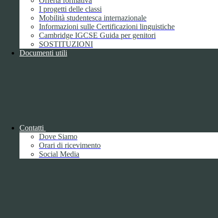
Offerta formativa
I progetti delle classi
Mobilità studentesca internazionale
Informazioni sulle Certificazioni linguistiche
Cambridge IGCSE Guida per genitori
SOSTITUZIONI
Documenti utili
Piano della Performance/Piano esecutivo
di gestione
Relazione sulla Performance
Contatti
Dove Siamo
Orari di ricevimento
Social Media
Relazione sulla Performance
Ammontare complessivo dei premi
1