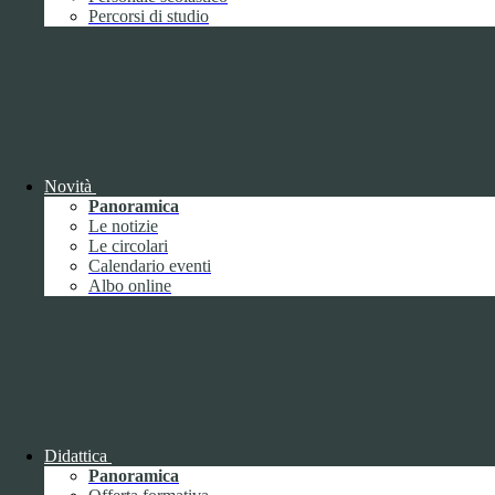
Performance
1
Percorsi di studio
Novità
Sistema di misurazione e valutazione della
Panoramica
performance
Le notizie
Le circolari
Calendario eventi
Albo online
Sistema di misurazione e valutazione della
performance
Piano della Performance
Didattica
Panoramica