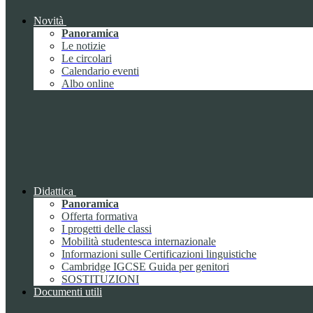
Novità
Panoramica
Le notizie
Le circolari
Calendario eventi
Albo online
Didattica
Panoramica
Offerta formativa
I progetti delle classi
Mobilità studentesca internazionale
Informazioni sulle Certificazioni linguistiche
Cambridge IGCSE Guida per genitori
SOSTITUZIONI
Documenti utili