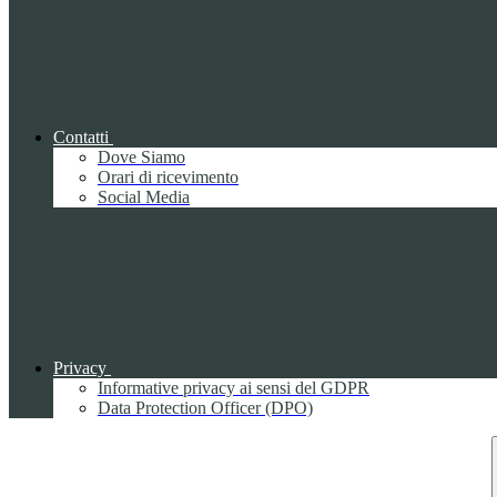
Contatti
Dove Siamo
Orari di ricevimento
Social Media
Privacy
Informative privacy ai sensi del GDPR
Data Protection Officer (DPO)