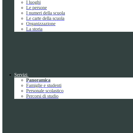
I luoghi
Le persone
I numeri della scuola
Le carte della scuola
Organizzazione
La storia
Servizi
Panoramica
Famiglie e studenti
Personale scolastico
Percorsi di studio