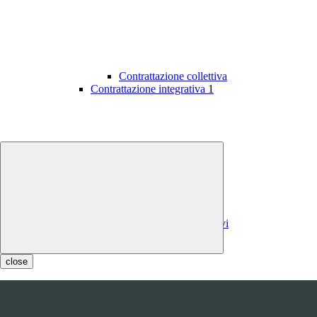
Contrattazione collettiva
Contrattazione integrativa
1
Contratti integrativi
Costi contratti integrativi
OIV
1
close