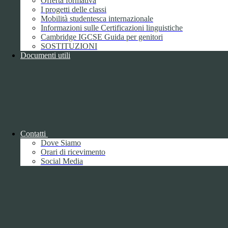
Offerta formativa
I progetti delle classi
Mobilità studentesca internazionale
Informazioni sulle Certificazioni linguistiche
Cambridge IGCSE Guida per genitori
SOSTITUZIONI
Documenti utili
Piano della Performance/Piano esecutivo
di gestione
Relazione sulla Performance
Contatti
Dove Siamo
Orari di ricevimento
Social Media
Relazione sulla Performance
Ammontare complessivo dei premi
1