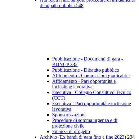
di appalti pubblici
548
Pubblicazione - Documenti di gara -
BDNCP
332
Pubblicazione - Dibattito pubblico
Affidamento - Commissioni giudicatrici
Affidamento - Pari opportunità e
inclusione lavorativa
Esecutiva - Collegio Consultivo Tecnico
(CCT)
Esecutiva - Pari opportunità e inclusione
lavorativa
Sponsorizzazioni
Procedure di somma urgenza e di
protezione civile
Finanza di progetto
Archivio (Ex bandi di gara fino a fine 2023)
204