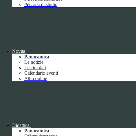
Performance
1
Percorsi di studio
Novità
Sistema di misurazione e valutazione della
Panoramica
performance
Le notizie
Le circolari
Calendario eventi
Albo online
Sistema di misurazione e valutazione della
performance
Piano della Performance
Didattica
Panoramica