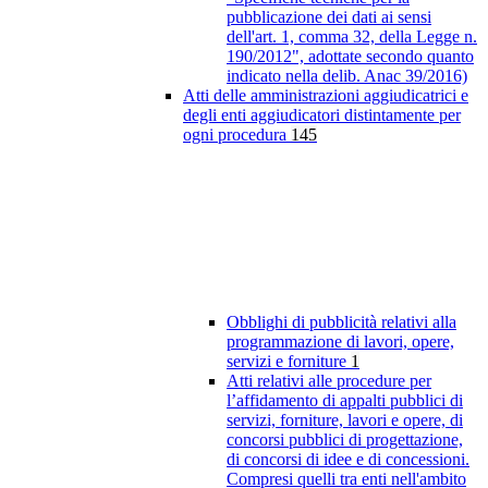
pubblicazione dei dati ai sensi
dell'art. 1, comma 32, della Legge n.
190/2012", adottate secondo quanto
indicato nella delib. Anac 39/2016)
Atti delle amministrazioni aggiudicatrici e
degli enti aggiudicatori distintamente per
ogni procedura
145
Obblighi di pubblicità relativi alla
programmazione di lavori, opere,
servizi e forniture
1
Atti relativi alle procedure per
l’affidamento di appalti pubblici di
servizi, forniture, lavori e opere, di
concorsi pubblici di progettazione,
di concorsi di idee e di concessioni.
Compresi quelli tra enti nell'ambito