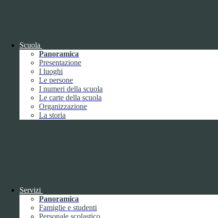
OIV (da pubblicare in tabelle)
Bandi di concorso
Scuola
Panoramica
Presentazione
I luoghi
Le persone
I numeri della scuola
Le carte della scuola
Organizzazione
La storia
Bandi di concorso
Servizi
Panoramica
Bandi di concorso (da pubblicare in
Famiglie e studenti
tabelle)
Personale scolastico