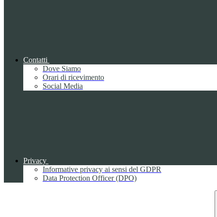
Contatti
Dove Siamo
Orari di ricevimento
Social Media
Privacy
Informative privacy ai sensi del GDPR
Data Protection Officer (DPO)