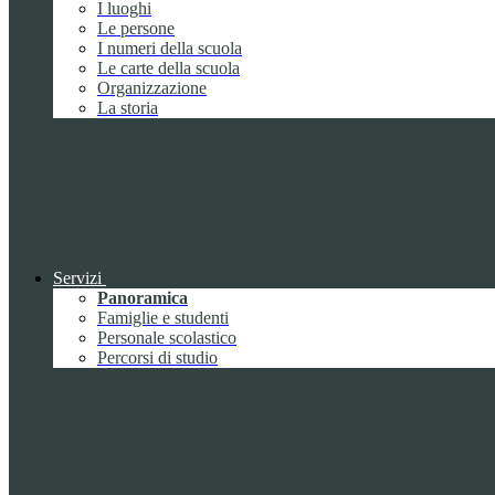
I luoghi
Le persone
I numeri della scuola
Le carte della scuola
Organizzazione
La storia
Servizi
Panoramica
Famiglie e studenti
Personale scolastico
Percorsi di studio