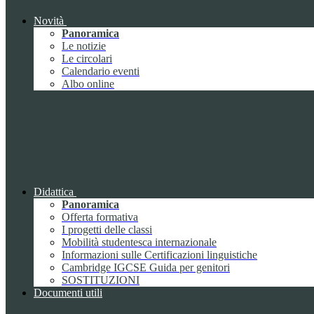
Novità
Panoramica
Le notizie
Le circolari
Calendario eventi
Albo online
Didattica
Panoramica
Offerta formativa
I progetti delle classi
Mobilità studentesca internazionale
Informazioni sulle Certificazioni linguistiche
Cambridge IGCSE Guida per genitori
SOSTITUZIONI
Documenti utili