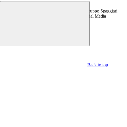
Copyright 2026 | Engineered and powered by Gruppo Spaggiari
Parma S.p.A. | Divisione Publishing & New Social Media
Disclaimer trattamento dati personali
Back to top