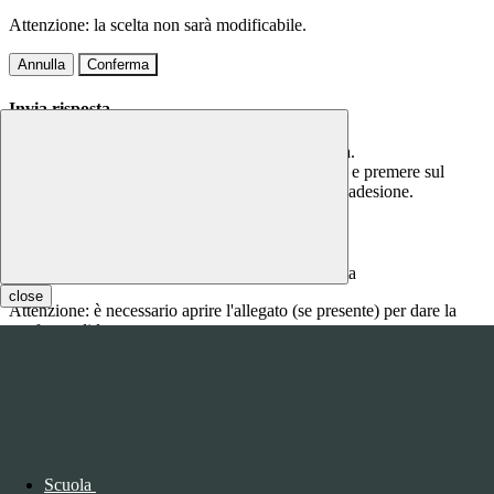
Attenzione: la scelta non sarà modificabile.
Annulla
Conferma
Invia risposta
Per questa comunicazione è richiesta una risposta.
Scrivere la risposta nel campo di testo sottostante e premere sul
bottone CONFERMA per confermare la propria adesione.
Inserire qui la risposta
close
Attenzione: è necessario aprire l'allegato (se presente) per dare la
conferma di lettura.
Annulla
Conferma
Questo sito o gli strumenti terzi da questo utilizzati si avvalgono di
cookie necessari al funzionamento ed utili alle finalità illustrate nella
COOKIE POLICY
.
Scuola
Personalizza
Rifiuta tutti
i cookies
Accetta tutti
i cookies