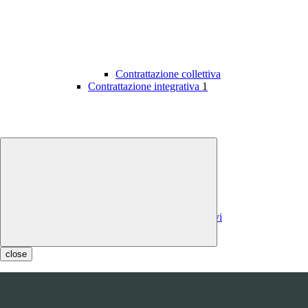
Contrattazione collettiva
Contrattazione integrativa
1
Contratti integrativi
Costi contratti integrativi
OIV
1
close