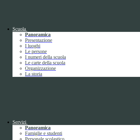
OIV (da pubblicare in tabelle)
Bandi di concorso
Scuola
Panoramica
Presentazione
I luoghi
Le persone
I numeri della scuola
Le carte della scuola
Organizzazione
La storia
Bandi di concorso
Servizi
Panoramica
Bandi di concorso (da pubblicare in
Famiglie e studenti
tabelle)
Personale scolastico