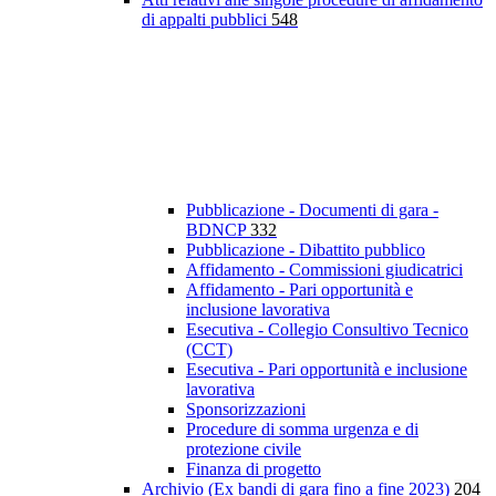
di appalti pubblici
548
Pubblicazione - Documenti di gara -
BDNCP
332
Pubblicazione - Dibattito pubblico
Affidamento - Commissioni giudicatrici
Affidamento - Pari opportunità e
inclusione lavorativa
Esecutiva - Collegio Consultivo Tecnico
(CCT)
Esecutiva - Pari opportunità e inclusione
lavorativa
Sponsorizzazioni
Procedure di somma urgenza e di
protezione civile
Finanza di progetto
Archivio (Ex bandi di gara fino a fine 2023)
204