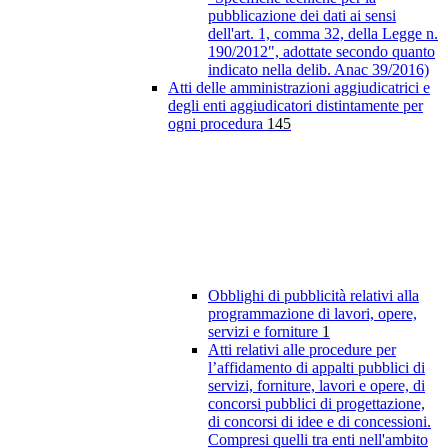
pubblicazione dei dati ai sensi
dell'art. 1, comma 32, della Legge n.
190/2012", adottate secondo quanto
indicato nella delib. Anac 39/2016)
Atti delle amministrazioni aggiudicatrici e
degli enti aggiudicatori distintamente per
ogni procedura
145
Obblighi di pubblicità relativi alla
programmazione di lavori, opere,
servizi e forniture
1
Atti relativi alle procedure per
l’affidamento di appalti pubblici di
servizi, forniture, lavori e opere, di
concorsi pubblici di progettazione,
di concorsi di idee e di concessioni.
Compresi quelli tra enti nell'ambito