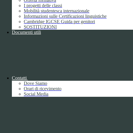
Offerta formativa
I progetti delle classi
Mobilità studentesca internazionale
Informazioni sulle Certificazioni linguistiche
Cambridge IGCSE Guida per genitori
SOSTITUZIONI
Documenti utili
Piano della Performance/Piano esecutivo
di gestione
Relazione sulla Performance
Contatti
Dove Siamo
Orari di ricevimento
Social Media
Relazione sulla Performance
Ammontare complessivo dei premi
1