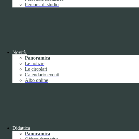
Performance
1
Percorsi di studio
Novità
Sistema di misurazione e valutazione della
Panoramica
performance
Le notizie
Le circolari
Calendario eventi
Albo online
Sistema di misurazione e valutazione della
performance
Piano della Performance
Didattica
Panoramica