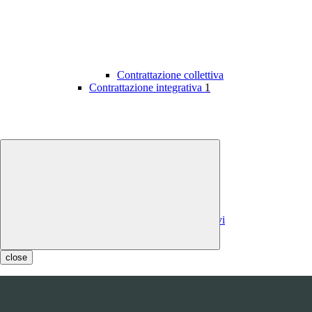
Contrattazione collettiva
Contrattazione integrativa
1
Contratti integrativi
Costi contratti integrativi
OIV
1
close