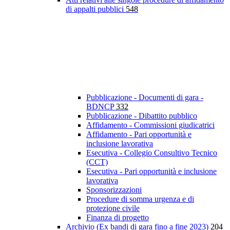
di appalti pubblici
548
Pubblicazione - Documenti di gara -
BDNCP
332
Pubblicazione - Dibattito pubblico
Affidamento - Commissioni giudicatrici
Affidamento - Pari opportunità e
inclusione lavorativa
Esecutiva - Collegio Consultivo Tecnico
(CCT)
Esecutiva - Pari opportunità e inclusione
lavorativa
Sponsorizzazioni
Procedure di somma urgenza e di
protezione civile
Finanza di progetto
Archivio (Ex bandi di gara fino a fine 2023)
204