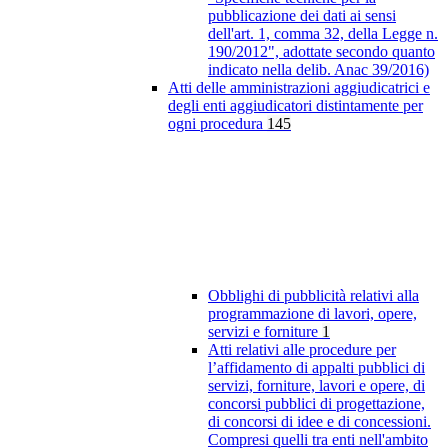
pubblicazione dei dati ai sensi
dell'art. 1, comma 32, della Legge n.
190/2012", adottate secondo quanto
indicato nella delib. Anac 39/2016)
Atti delle amministrazioni aggiudicatrici e
degli enti aggiudicatori distintamente per
ogni procedura
145
Obblighi di pubblicità relativi alla
programmazione di lavori, opere,
servizi e forniture
1
Atti relativi alle procedure per
l’affidamento di appalti pubblici di
servizi, forniture, lavori e opere, di
concorsi pubblici di progettazione,
di concorsi di idee e di concessioni.
Compresi quelli tra enti nell'ambito