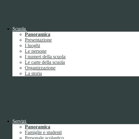
OIV (da pubblicare in tabelle)
Bandi di concorso
Scuola
Panoramica
Presentazione
I luoghi
Le persone
I numeri della scuola
Le carte della scuola
Organizzazione
La storia
Bandi di concorso
Servizi
Panoramica
Bandi di concorso (da pubblicare in
Famiglie e studenti
tabelle)
Personale scolastico