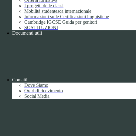
Offerta formativa
I progetti delle classi
Mobilità studentesca internazionale
Informazioni sulle Certificazioni linguistiche
Cambridge IGCSE Guida per genitori
SOSTITUZIONI
Documenti utili
Piano della Performance/Piano esecutivo
di gestione
Relazione sulla Performance
Contatti
Dove Siamo
Orari di ricevimento
Social Media
Relazione sulla Performance
Ammontare complessivo dei premi
1