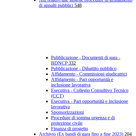
di appalti pubblici
548
Pubblicazione - Documenti di gara -
BDNCP
332
Pubblicazione - Dibattito pubblico
Affidamento - Commissioni giudicatrici
Affidamento - Pari opportunità e
inclusione lavorativa
Esecutiva - Collegio Consultivo Tecnico
(CCT)
Esecutiva - Pari opportunità e inclusione
lavorativa
Sponsorizzazioni
Procedure di somma urgenza e di
protezione civile
Finanza di progetto
Archivio (Ex bandi di gara fino a fine 2023)
204