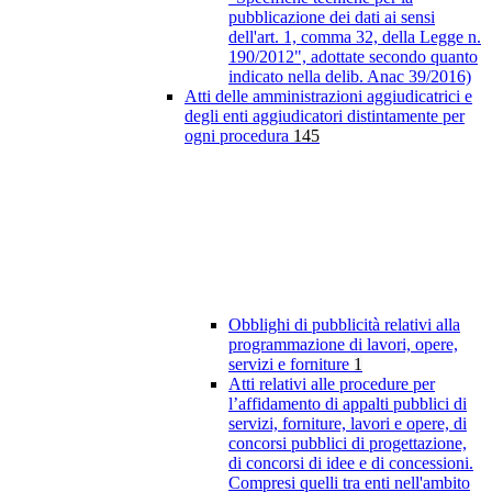
pubblicazione dei dati ai sensi
dell'art. 1, comma 32, della Legge n.
190/2012", adottate secondo quanto
indicato nella delib. Anac 39/2016)
Atti delle amministrazioni aggiudicatrici e
degli enti aggiudicatori distintamente per
ogni procedura
145
Obblighi di pubblicità relativi alla
programmazione di lavori, opere,
servizi e forniture
1
Atti relativi alle procedure per
l’affidamento di appalti pubblici di
servizi, forniture, lavori e opere, di
concorsi pubblici di progettazione,
di concorsi di idee e di concessioni.
Compresi quelli tra enti nell'ambito