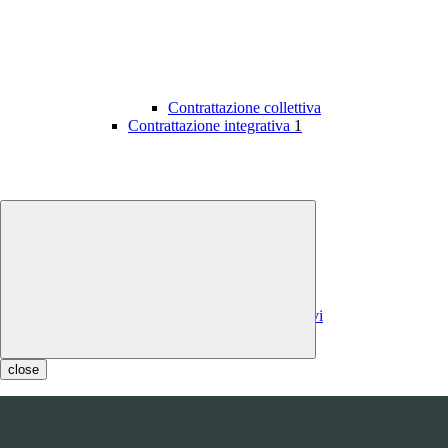
Contrattazione collettiva
Contrattazione integrativa
1
Contratti integrativi
Costi contratti integrativi
OIV
1
close