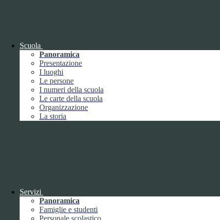
OIV (da pubblicare in tabelle)
Bandi di concorso
Scuola
Panoramica
Presentazione
I luoghi
Le persone
I numeri della scuola
Le carte della scuola
Organizzazione
La storia
Bandi di concorso
Servizi
Panoramica
Bandi di concorso (da pubblicare in
Famiglie e studenti
tabelle)
Personale scolastico