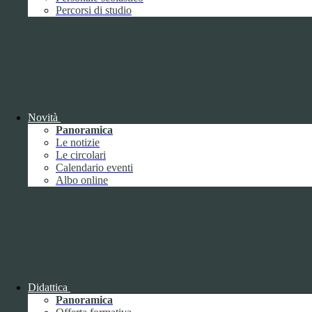
Performance
1
Percorsi di studio
Novità
Sistema di misurazione e valutazione della
Panoramica
performance
Le notizie
Le circolari
Calendario eventi
Albo online
Sistema di misurazione e valutazione della
performance
Piano della Performance
Didattica
Panoramica