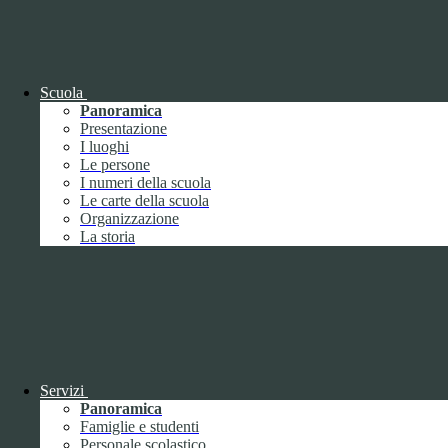
OIV (da pubblicare in tabelle)
Bandi di concorso
Scuola
Panoramica
Presentazione
I luoghi
Le persone
I numeri della scuola
Le carte della scuola
Organizzazione
La storia
Bandi di concorso
Servizi
Panoramica
Bandi di concorso (da pubblicare in
Famiglie e studenti
tabelle)
Personale scolastico