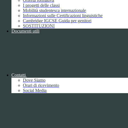
Offerta formativa
I progetti delle classi
Mobilità studentesca internazionale
Informazioni sulle Certificazioni linguistiche
Cambridge IGCSE Guida per genitori
SOSTITUZIONI
Documenti utili
Piano della Performance/Piano esecutivo
di gestione
Relazione sulla Performance
Contatti
Dove Siamo
Orari di ricevimento
Social Media
Relazione sulla Performance
Ammontare complessivo dei premi
1