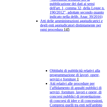
pubblicazione dei dati ai sensi
dell'art. 1, comma 32, della Legge n.
190/2012", adottate secondo quanto
indicato nella delib. Anac 39/2016)
Atti delle amministrazioni aggiudicatrici e
degli enti aggiudicatori distintamente per
ogni procedura
145
Obblighi di pubblicità relativi alla
programmazione di lavori, opere,
servizi e forniture
1
Atti relativi alle procedure per
l’affidamento di appalti pubblici di
servizi, forniture, lavori e opere, di
concorsi pubblici di progettazione,
di concorsi di idee e di concessioni.
Compresi quelli tra enti nell'ambito