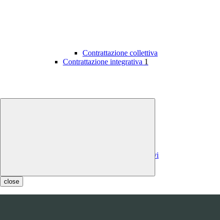
Contrattazione collettiva
Contrattazione integrativa
1
Contratti integrativi
Costi contratti integrativi
OIV
1
close