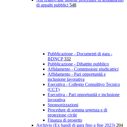
di appalti pubblici
548
Pubblicazione - Documenti di gara -
BDNCP
332
Pubblicazione - Dibattito pubblico
Affidamento - Commissioni giudicatrici
Affidamento - Pari opportunità e
inclusione lavorativa
Esecutiva - Collegio Consultivo Tecnico
(CCT)
Esecutiva - Pari opportunità e inclusione
lavorativa
Sponsorizzazioni
Procedure di somma urgenza e di
protezione civile
Finanza di progetto
Archivio (Ex bandi di gara fino a fine 2023)
204