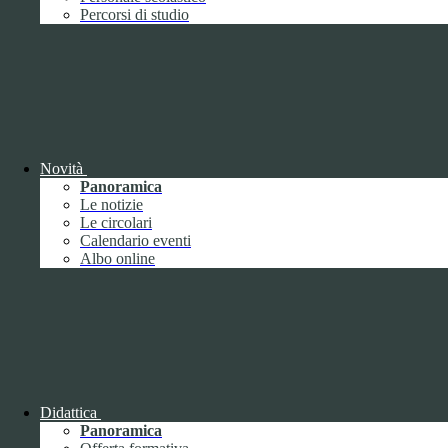
Performance
1
Percorsi di studio
Novità
Sistema di misurazione e valutazione della
Panoramica
performance
Le notizie
Le circolari
Calendario eventi
Albo online
Sistema di misurazione e valutazione della
performance
Piano della Performance
Didattica
Panoramica