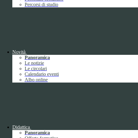
Performance
1
Percorsi di studio
Novità
Sistema di misurazione e valutazione della
Panoramica
performance
Le notizie
Le circolari
Calendario eventi
Albo online
Sistema di misurazione e valutazione della
performance
Piano della Performance
Didattica
Panoramica