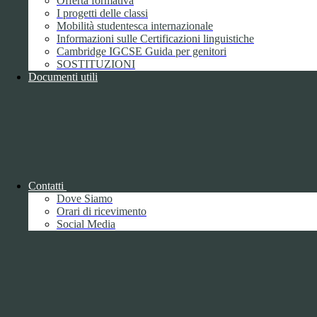
Offerta formativa
I progetti delle classi
Mobilità studentesca internazionale
Informazioni sulle Certificazioni linguistiche
Cambridge IGCSE Guida per genitori
SOSTITUZIONI
Documenti utili
Piano della Performance/Piano esecutivo
di gestione
Relazione sulla Performance
Contatti
Dove Siamo
Orari di ricevimento
Social Media
Relazione sulla Performance
Ammontare complessivo dei premi
1