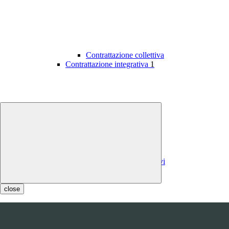
Contrattazione collettiva
Contrattazione integrativa
1
Contratti integrativi
Costi contratti integrativi
OIV
1
close