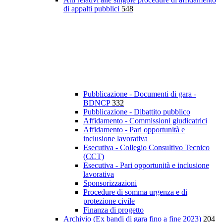
di appalti pubblici
548
Pubblicazione - Documenti di gara -
BDNCP
332
Pubblicazione - Dibattito pubblico
Affidamento - Commissioni giudicatrici
Affidamento - Pari opportunità e
inclusione lavorativa
Esecutiva - Collegio Consultivo Tecnico
(CCT)
Esecutiva - Pari opportunità e inclusione
lavorativa
Sponsorizzazioni
Procedure di somma urgenza e di
protezione civile
Finanza di progetto
Archivio (Ex bandi di gara fino a fine 2023)
204