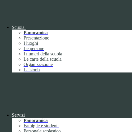
OIV (da pubblicare in tabelle)
Bandi di concorso
Scuola
Panoramica
Presentazione
I luoghi
Le persone
I numeri della scuola
Le carte della scuola
Organizzazione
La storia
Bandi di concorso
Servizi
Panoramica
Bandi di concorso (da pubblicare in
Famiglie e studenti
tabelle)
Personale scolastico