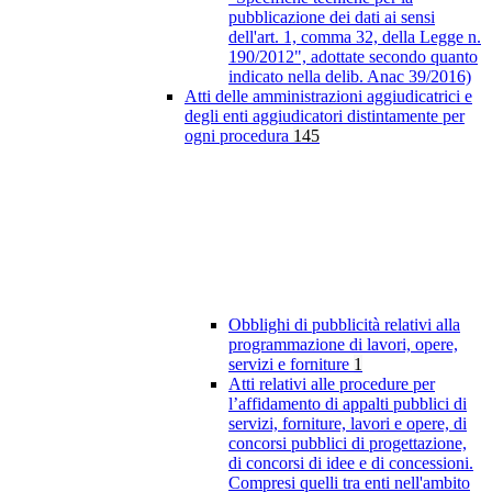
pubblicazione dei dati ai sensi
dell'art. 1, comma 32, della Legge n.
190/2012", adottate secondo quanto
indicato nella delib. Anac 39/2016)
Atti delle amministrazioni aggiudicatrici e
degli enti aggiudicatori distintamente per
ogni procedura
145
Obblighi di pubblicità relativi alla
programmazione di lavori, opere,
servizi e forniture
1
Atti relativi alle procedure per
l’affidamento di appalti pubblici di
servizi, forniture, lavori e opere, di
concorsi pubblici di progettazione,
di concorsi di idee e di concessioni.
Compresi quelli tra enti nell'ambito