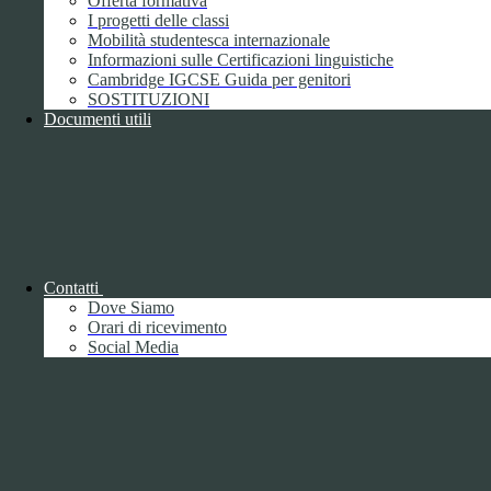
Offerta formativa
I progetti delle classi
Mobilità studentesca internazionale
Informazioni sulle Certificazioni linguistiche
Cambridge IGCSE Guida per genitori
SOSTITUZIONI
Documenti utili
Piano della Performance/Piano esecutivo
di gestione
Relazione sulla Performance
Contatti
Dove Siamo
Orari di ricevimento
Social Media
Relazione sulla Performance
Ammontare complessivo dei premi
1