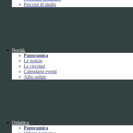
Performance
1
Percorsi di studio
Novità
Sistema di misurazione e valutazione della
Panoramica
performance
Le notizie
Le circolari
Calendario eventi
Albo online
Sistema di misurazione e valutazione della
performance
Piano della Performance
Didattica
Panoramica