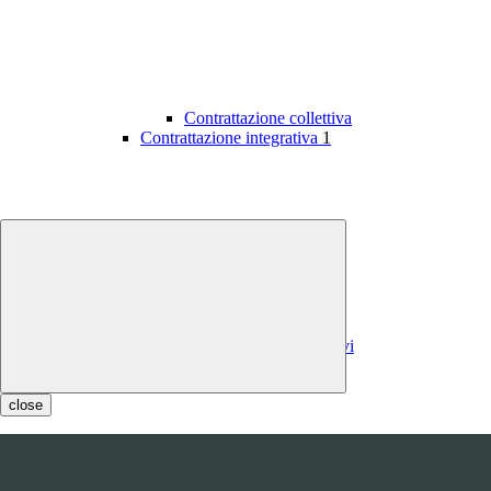
Contrattazione collettiva
Contrattazione integrativa
1
Contratti integrativi
Costi contratti integrativi
OIV
1
close