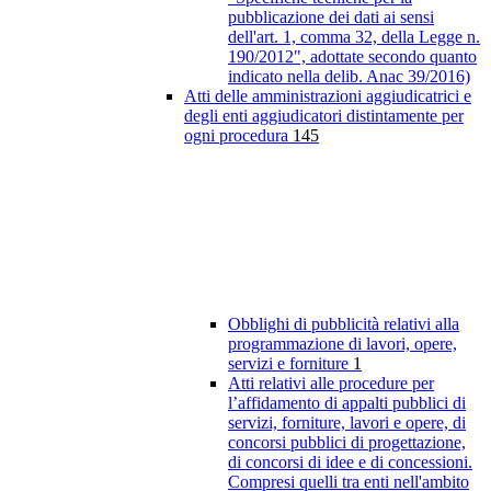
pubblicazione dei dati ai sensi
dell'art. 1, comma 32, della Legge n.
190/2012", adottate secondo quanto
indicato nella delib. Anac 39/2016)
Atti delle amministrazioni aggiudicatrici e
degli enti aggiudicatori distintamente per
ogni procedura
145
Obblighi di pubblicità relativi alla
programmazione di lavori, opere,
servizi e forniture
1
Atti relativi alle procedure per
l’affidamento di appalti pubblici di
servizi, forniture, lavori e opere, di
concorsi pubblici di progettazione,
di concorsi di idee e di concessioni.
Compresi quelli tra enti nell'ambito