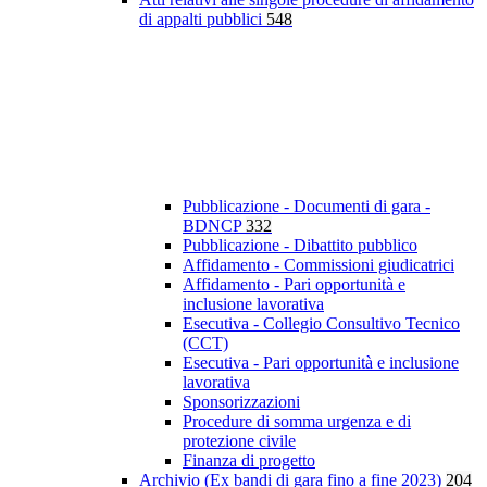
di appalti pubblici
548
Pubblicazione - Documenti di gara -
BDNCP
332
Pubblicazione - Dibattito pubblico
Affidamento - Commissioni giudicatrici
Affidamento - Pari opportunità e
inclusione lavorativa
Esecutiva - Collegio Consultivo Tecnico
(CCT)
Esecutiva - Pari opportunità e inclusione
lavorativa
Sponsorizzazioni
Procedure di somma urgenza e di
protezione civile
Finanza di progetto
Archivio (Ex bandi di gara fino a fine 2023)
204