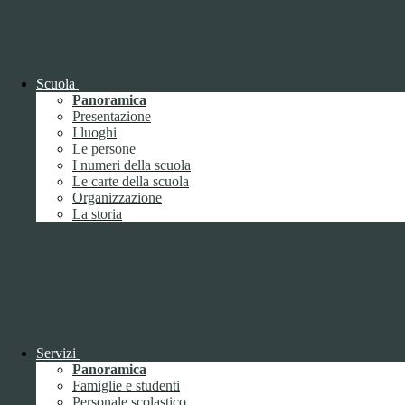
OIV (da pubblicare in tabelle)
Bandi di concorso
Scuola
Panoramica
Presentazione
I luoghi
Le persone
I numeri della scuola
Le carte della scuola
Organizzazione
La storia
Bandi di concorso
Servizi
Panoramica
Bandi di concorso (da pubblicare in
Famiglie e studenti
tabelle)
Personale scolastico