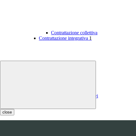
Contrattazione collettiva
Contrattazione integrativa
1
Contratti integrativi
Costi contratti integrativi
OIV
1
close