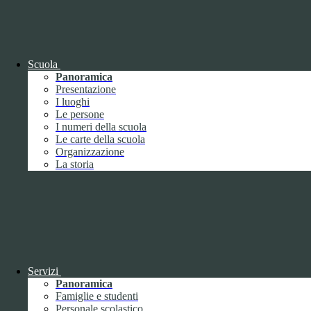
OIV (da pubblicare in tabelle)
Bandi di concorso
Scuola
Panoramica
Presentazione
I luoghi
Le persone
I numeri della scuola
Le carte della scuola
Organizzazione
La storia
Bandi di concorso
Servizi
Panoramica
Bandi di concorso (da pubblicare in
Famiglie e studenti
tabelle)
Personale scolastico