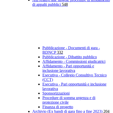
di appalti pubblici
548
Pubblicazione - Documenti di gara -
BDNCP
332
Pubblicazione - Dibattito pubblico
Affidamento - Commissioni giudicatrici
Affidamento - Pari opportunità e
inclusione lavorativa
Esecutiva - Collegio Consultivo Tecnico
(CCT)
Esecutiva - Pari opportunità e inclusione
lavorativa
Sponsorizzazioni
Procedure di somma urgenza e di
protezione civile
Finanza di progetto
Archivio (Ex bandi di gara fino a fine 2023)
204