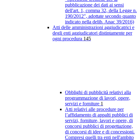
pubblicazione dei dati ai sensi
dell'art. 1, comma 32, della Legge n.
190/2012", adottate secondo quanto
indicato nella delib. Anac 39/2016)
Atti delle amministrazioni aggiudicatrici e
degli enti aggiudicatori distintamente per
ogni procedura
145
Obblighi di pubblicità relativi alla
programmazione di lavori, opere,
servizi e forniture
1
Atti relativi alle procedure per
l’affidamento di appalti pubblici di
servizi, forniture, lavori e opere, di
concorsi pubblici di progettazione,
di concorsi di idee e di concessioni.
Compresi quelli tra enti nell'ambito