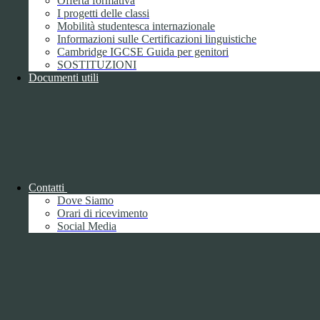
Offerta formativa
I progetti delle classi
Mobilità studentesca internazionale
Informazioni sulle Certificazioni linguistiche
Cambridge IGCSE Guida per genitori
SOSTITUZIONI
Documenti utili
Piano della Performance/Piano esecutivo
di gestione
Relazione sulla Performance
Contatti
Dove Siamo
Orari di ricevimento
Social Media
Relazione sulla Performance
Ammontare complessivo dei premi
1