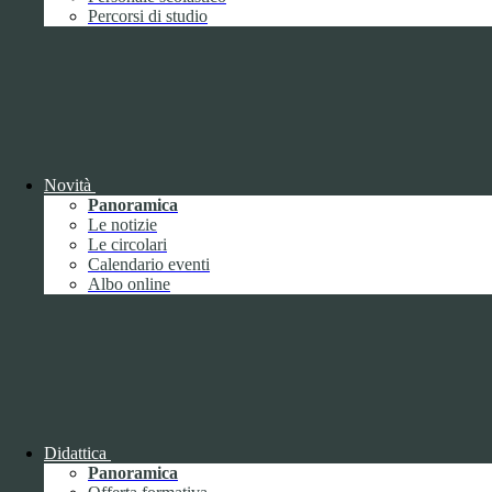
Performance
1
Percorsi di studio
Novità
Sistema di misurazione e valutazione della
Panoramica
performance
Le notizie
Le circolari
Calendario eventi
Albo online
Sistema di misurazione e valutazione della
performance
Piano della Performance
Didattica
Panoramica