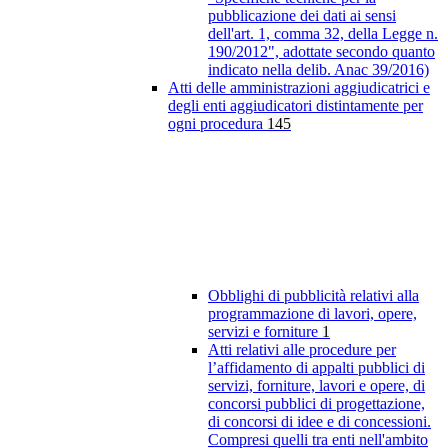
pubblicazione dei dati ai sensi
dell'art. 1, comma 32, della Legge n.
190/2012", adottate secondo quanto
indicato nella delib. Anac 39/2016)
Atti delle amministrazioni aggiudicatrici e
degli enti aggiudicatori distintamente per
ogni procedura
145
Obblighi di pubblicità relativi alla
programmazione di lavori, opere,
servizi e forniture
1
Atti relativi alle procedure per
l’affidamento di appalti pubblici di
servizi, forniture, lavori e opere, di
concorsi pubblici di progettazione,
di concorsi di idee e di concessioni.
Compresi quelli tra enti nell'ambito