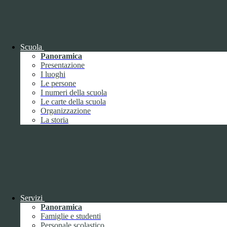
OIV (da pubblicare in tabelle)
Bandi di concorso
Scuola
Panoramica
Presentazione
I luoghi
Le persone
I numeri della scuola
Le carte della scuola
Organizzazione
La storia
Bandi di concorso
Servizi
Panoramica
Bandi di concorso (da pubblicare in
Famiglie e studenti
tabelle)
Personale scolastico