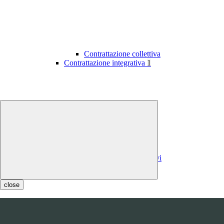
Contrattazione collettiva
Contrattazione integrativa
1
Contratti integrativi
Costi contratti integrativi
OIV
1
close