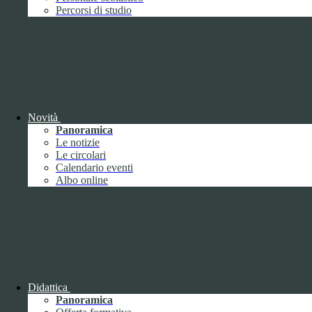
Performance
1
Percorsi di studio
Novità
Sistema di misurazione e valutazione della
Panoramica
performance
Le notizie
Le circolari
Calendario eventi
Albo online
Sistema di misurazione e valutazione della
performance
Piano della Performance
Didattica
Panoramica