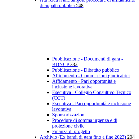
di appalti pubblici
548
Pubblicazione - Documenti di gara -
BDNCP
332
Pubblicazione - Dibattito pubblico
Affidamento - Commissioni giudicatrici
Affidamento - Pari opportunità e
inclusione lavorativa
Esecutiva - Collegio Consultivo Tecnico
(CCT)
Esecutiva - Pari opportunità e inclusione
lavorativa
Sponsorizzazioni
Procedure di somma urgenza e di
protezione civile
Finanza di progetto
Archivio (Ex bandi di gara fino a fine 2023)
204