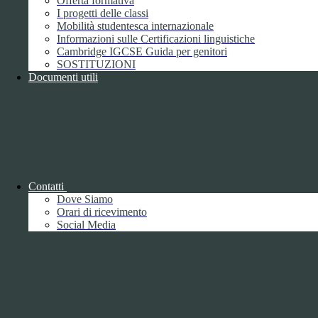
Offerta formativa
I progetti delle classi
Mobilità studentesca internazionale
Informazioni sulle Certificazioni linguistiche
Cambridge IGCSE Guida per genitori
SOSTITUZIONI
Documenti utili
Piano della Performance/Piano esecutivo
di gestione
Relazione sulla Performance
Contatti
Dove Siamo
Orari di ricevimento
Social Media
Relazione sulla Performance
Ammontare complessivo dei premi
1