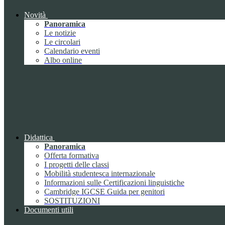
Novità
Panoramica
Le notizie
Le circolari
Calendario eventi
Albo online
Didattica
Panoramica
Offerta formativa
I progetti delle classi
Mobilità studentesca internazionale
Informazioni sulle Certificazioni linguistiche
Cambridge IGCSE Guida per genitori
SOSTITUZIONI
Documenti utili