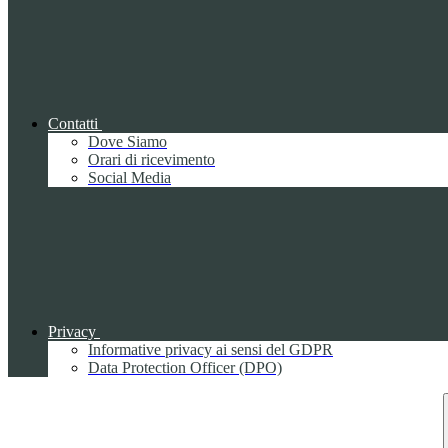
Contatti
Dove Siamo
Orari di ricevimento
Social Media
Privacy
Informative privacy ai sensi del GDPR
Data Protection Officer (DPO)