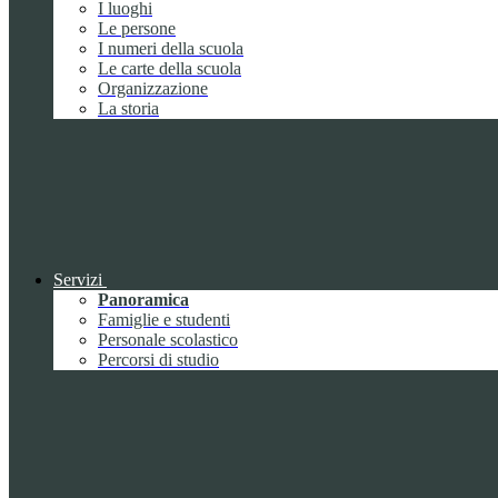
I luoghi
Le persone
I numeri della scuola
Le carte della scuola
Organizzazione
La storia
Servizi
Panoramica
Famiglie e studenti
Personale scolastico
Percorsi di studio