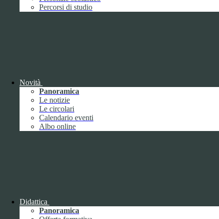
Performance
1
Percorsi di studio
Novità
Sistema di misurazione e valutazione della
Panoramica
performance
Le notizie
Le circolari
Calendario eventi
Albo online
Sistema di misurazione e valutazione della
performance
Piano della Performance
Didattica
Panoramica