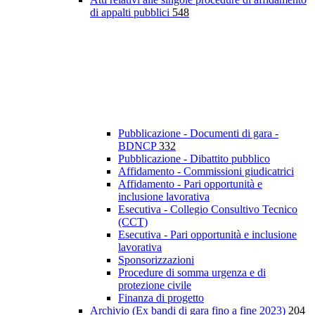
di appalti pubblici
548
Pubblicazione - Documenti di gara -
BDNCP
332
Pubblicazione - Dibattito pubblico
Affidamento - Commissioni giudicatrici
Affidamento - Pari opportunità e
inclusione lavorativa
Esecutiva - Collegio Consultivo Tecnico
(CCT)
Esecutiva - Pari opportunità e inclusione
lavorativa
Sponsorizzazioni
Procedure di somma urgenza e di
protezione civile
Finanza di progetto
Archivio (Ex bandi di gara fino a fine 2023)
204