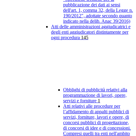
pubblicazione dei dati ai sensi
dell'art. 1, comma 32, della Legge n.
190/2012", adottate secondo quanto
indicato nella delib. Anac 39/2016)
Atti delle amministrazioni aggiudicatrici e
degli enti aggiudicatori distintamente per
ogni procedura
145
Obblighi di pubblicità relativi alla
programmazione di lavori, opere,
servizi e forniture
1
Atti relativi alle procedure per
l’affidamento di appalti pubblici di
servizi, forniture, lavori e opere, di
concorsi pubblici di progettazione,
di concorsi di idee e di concessioni.
Compresi quelli tra enti nell'ambito