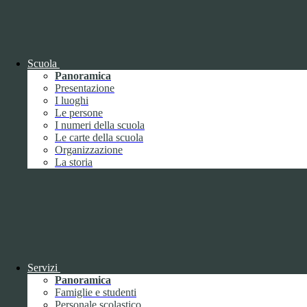
OIV (da pubblicare in tabelle)
Bandi di concorso
Scuola
Panoramica
Presentazione
I luoghi
Le persone
I numeri della scuola
Le carte della scuola
Organizzazione
La storia
Bandi di concorso
Servizi
Panoramica
Bandi di concorso (da pubblicare in
Famiglie e studenti
tabelle)
Personale scolastico