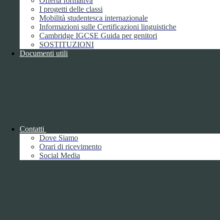
Offerta formativa
I progetti delle classi
Mobilità studentesca internazionale
Informazioni sulle Certificazioni linguistiche
Cambridge IGCSE Guida per genitori
SOSTITUZIONI
Documenti utili
Piano della Performance/Piano esecutivo
di gestione
Relazione sulla Performance
Contatti
Dove Siamo
Orari di ricevimento
Social Media
Relazione sulla Performance
Ammontare complessivo dei premi
1