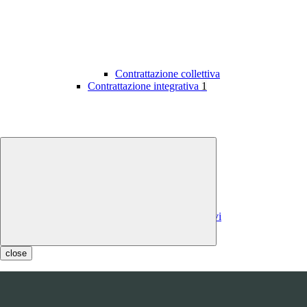
Contrattazione collettiva
Contrattazione integrativa
1
Contratti integrativi
Costi contratti integrativi
OIV
1
close